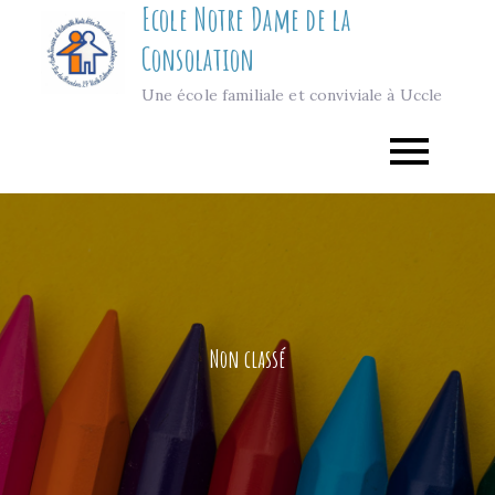
Ecole Notre Dame de la
Skip
to
Consolation
content
Une école familiale et conviviale à Uccle
Non classé