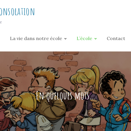
Consolation
le
La vie dans notre école
L’école
Contact
En quelques mots…