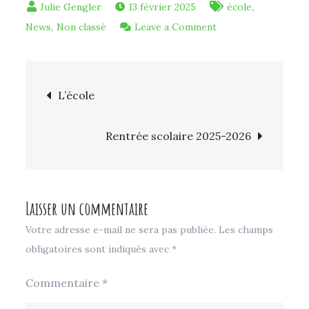
,
13 février 2025
école
,
on
News
Non classé
Leave a Comment
Agenda
2025
Navigation
|
L’école
2026
de
Rentrée scolaire 2025-2026
l’article
Laisser un commentaire
Votre adresse e-mail ne sera pas publiée.
Les champs
obligatoires sont indiqués avec
*
Commentaire
*