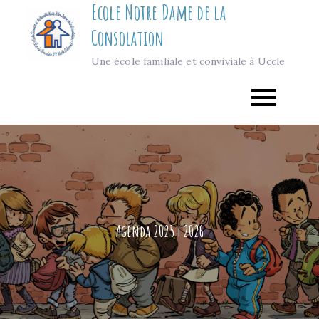
Ecole Notre Dame de la
Skip
to
Consolation
content
Une école familiale et conviviale à Uccle
Agenda 2025 | 2026