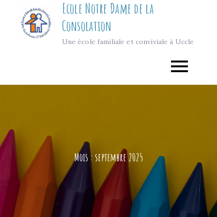
Ecole Notre Dame de la
Skip
to
Consolation
content
Une école familiale et conviviale à Uccle
Mois :
septembre 2025