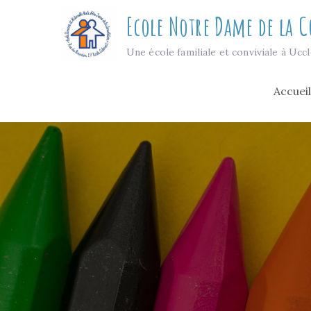
Skip
Ecole Notre Dame de la 
to
content
Une école familiale et conviviale à Ucc
Accueil