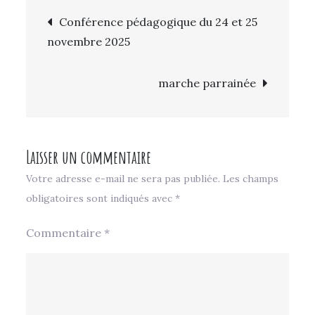
Navigation
15
Conférence pédagogique du 24 et 25
outils
novembre 2025
de
pour
faire
l’article
marche parrainée
ses
devoirs
dans
la
Laisser un commentaire
bonne
Votre adresse e-mail ne sera pas publiée.
Les champs
humeur
obligatoires sont indiqués avec
*
!
Commentaire
*